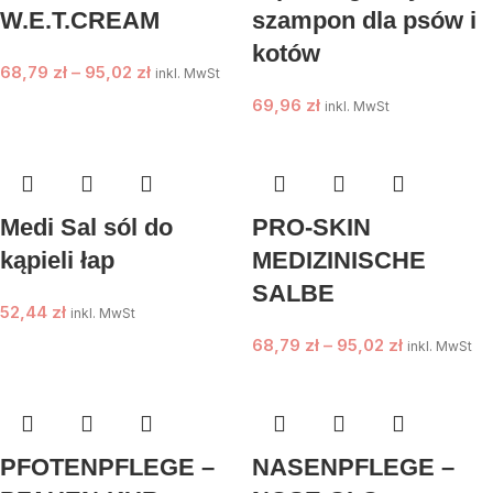
W.E.T.CREAM
szampon dla psów i
kotów
68,79
zł
–
95,02
zł
inkl. MwSt
69,96
zł
inkl. MwSt
Medi Sal sól do
PRO-SKIN
kąpieli łap
MEDIZINISCHE
SALBE
52,44
zł
inkl. MwSt
68,79
zł
–
95,02
zł
inkl. MwSt
PFOTENPFLEGE –
NASENPFLEGE –