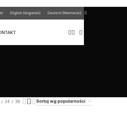
ki
English
(
Angielski
)
Deutsch
(
Niemiecki
)
ONTAKT
24
36