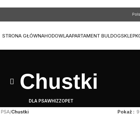
Pols
STRONA GŁÓWNA
HODOWLA
APARTAMENT BULDOG
SKLEP
K
Chustki
DLA PSA
WHIZZOPET
 PSA
/
Chustki
Pokaż
9