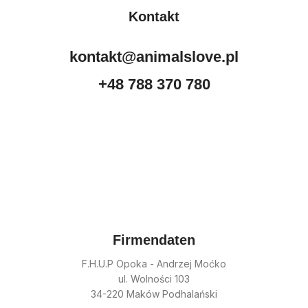
Kontakt
kontakt@animalslove.pl
+48 788 370 780
Firmendaten
F.H.U.P Opoka - Andrzej Moćko
ul. Wolności 103
34-220 Maków Podhalański