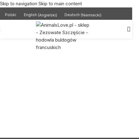
Skip to navigation
Skip to main content
Polski
English
(
Angielski
)
Deutsch
(
Niemiecki
)
AnimalsLove.pl & Zezowate
Szczęście
DOSTĘPNE SZCZENIAKI
OPINIE KLIENTÓW
ZOBACZ MAPĘ PIESKÓW!