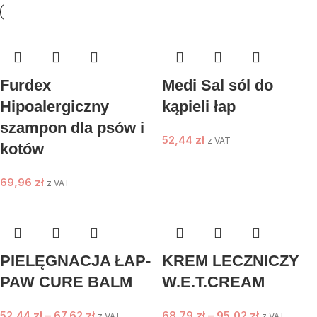
Furdex
Medi Sal sól do
Hipoalergiczny
kąpieli łap
szampon dla psów i
52,44
zł
z VAT
kotów
69,96
zł
z VAT
PIELĘGNACJA ŁAP-
KREM LECZNICZY
PAW CURE BALM
W.E.T.CREAM
52,44
zł
–
67,62
zł
68,79
zł
–
95,02
zł
z VAT
z VAT