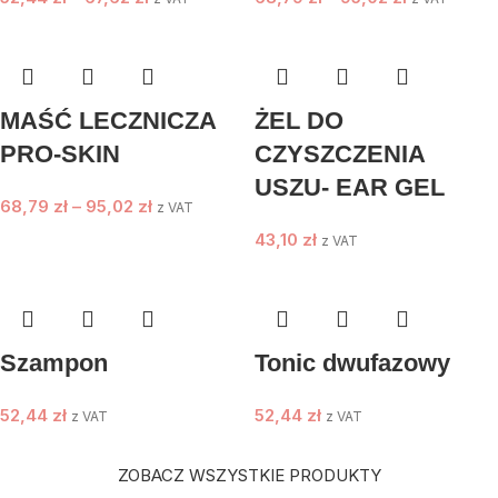
MAŚĆ LECZNICZA
ŻEL DO
PRO-SKIN
CZYSZCZENIA
USZU- EAR GEL
68,79
zł
–
95,02
zł
z VAT
43,10
zł
z VAT
Szampon
Tonic dwufazowy
52,44
zł
52,44
zł
z VAT
z VAT
ZOBACZ WSZYSTKIE PRODUKTY