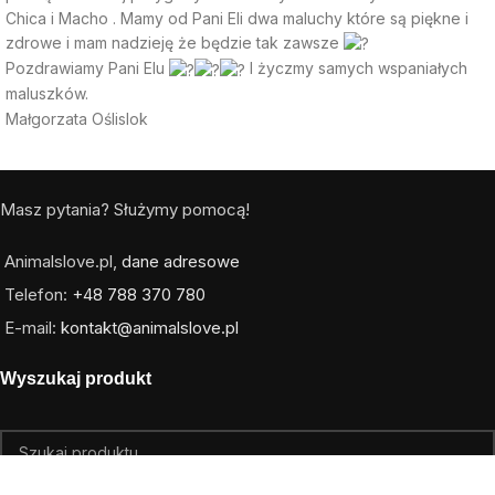
Chica i Macho . Mamy od Pani Eli dwa maluchy które są piękne i
zdrowe i mam nadzieję że będzie tak zawsze
Pozdrawiamy Pani Elu
I życzmy samych wspaniałych
maluszków.
Małgorzata Oślislok
Masz pytania? Służymy pomocą!
Animalslove.pl,
dane adresowe
Telefon:
+48 788 370 780
E-mail:
kontakt@animalslove.pl
Wyszukaj produkt
Wybierz kategorię