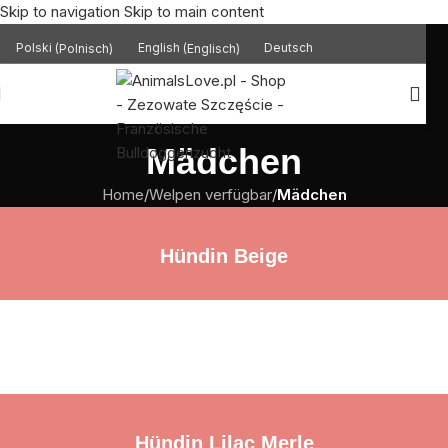
Skip to navigation
Skip to main content
Polski
(
Polnisch
)
English
(
Englisch
)
Deutsch
Mädchen
Home
/
Welpen verfügbar
/
Mädchen
Hündin Beige
Hündin Lilac Merle