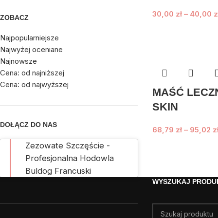
30,00
zł
–
40,00
z
ZOBACZ
Najpopularniejsze
Najwyżej oceniane
Najnowsze
Cena: od najniższej
Cena: od najwyższej
MAŚĆ LECZN
SKIN
DOŁĄCZ DO NAS
68,79
zł
–
95,02
z
Zezowate Szczęście -
Profesjonalna Hodowla
Buldog Francuski
WYSZUKAJ PRODU