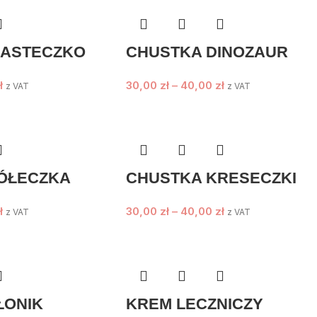
IASTECZKO
CHUSTKA DINOZAUR
ł
30,00
zł
–
40,00
zł
z VAT
z VAT
ÓŁECZKA
CHUSTKA KRESECZKI
ł
30,00
zł
–
40,00
zł
z VAT
z VAT
ŁONIK
KREM LECZNICZY