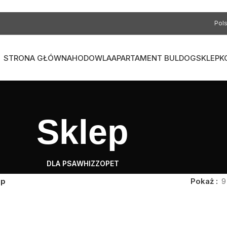
Pols
STRONA GŁÓWNA
HODOWLA
APARTAMENT BULDOG
SKLEP
K
Sklep
DLA PSA
WHIZZOPET
ep
Pokaż
9