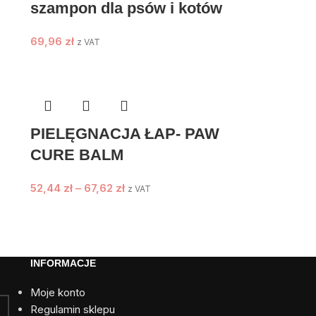
szampon dla psów i kotów
69,96
zł
z VAT
PIELĘGNACJA ŁAP- PAW
CURE BALM
52,44
zł
–
67,62
zł
z VAT
INFORMACJE
Moje konto
Regulamin sklepu