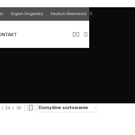
ki
English
(
Angielski
)
Deutsch
(
Niemiecki
)
ONTAKT
24
36