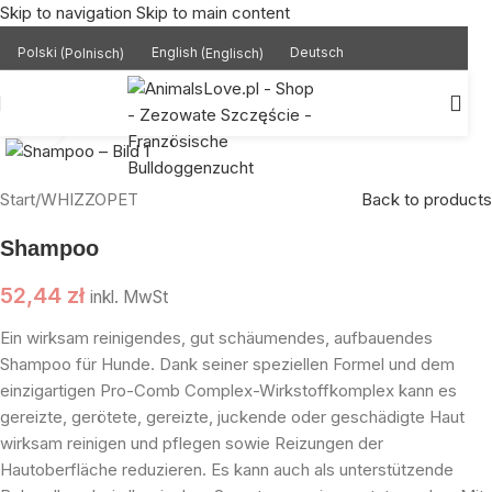
Skip to navigation
Skip to main content
Polski
(
Polnisch
)
English
(
Englisch
)
Deutsch
Click to enlarge
Start
/
WHIZZOPET
Back to products
Shampoo
52,44
zł
inkl. MwSt
Ein wirksam reinigendes, gut schäumendes, aufbauendes
Shampoo für Hunde. Dank seiner speziellen Formel und dem
einzigartigen Pro-Comb Complex-Wirkstoffkomplex kann es
gereizte, gerötete, gereizte, juckende oder geschädigte Haut
wirksam reinigen und pflegen sowie Reizungen der
Hautoberfläche reduzieren. Es kann auch als unterstützende