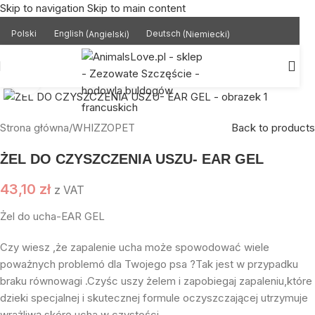
Skip to navigation
Skip to main content
Polski
English
(
Angielski
)
Deutsch
(
Niemiecki
)
Powiększ zdjęcie
Strona główna
/
WHIZZOPET
Back to products
ŻEL DO CZYSZCZENIA USZU- EAR GEL
43,10
zł
z VAT
Żel do ucha-EAR GEL
Czy wiesz ,że zapalenie ucha może spowodować wiele
poważnych problemó dla Twojego psa ?Tak jest w przypadku
braku równowagi .Czyśc uszy żelem i zapobiegaj zapaleniu,które
dzieki specjalnej i skutecznej formule oczyszczającej utrzymuje
wrażliwą skórę ucha w czystości.