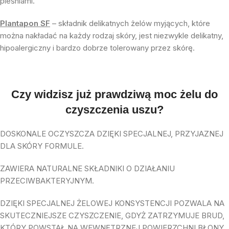
pleśniami.
Plantapon SF
– składnik delikatnych żelów myjących, które
można nakładać na każdy rodzaj skóry, jest niezwykle delikatny,
hipoalergiczny i bardzo dobrze tolerowany przez skórę.
Czy widzisz już prawdziwą moc żelu do
czyszczenia uszu?
DOSKONALE OCZYSZCZA DZIĘKI SPECJALNEJ, PRZYJAZNEJ
DLA SKÓRY FORMULE.
ZAWIERA NATURALNE SKŁADNIKI O DZIAŁANIU
PRZECIWBAKTERYJNYM.
DZIĘKI SPECJALNEJ ŻELOWEJ KONSYSTENCJI POZWALA NA
SKUTECZNIEJSZE CZYSZCZENIE, GDYŻ ZATRZYMUJE BRUD,
KTÓRY POWSTAŁ NA WEWNĘTRZNEJ POWIERZCHNI BŁONY