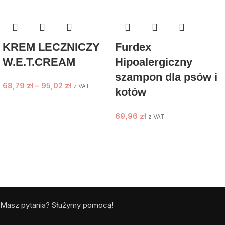
KREM LECZNICZY
Furdex
W.E.T.CREAM
Hipoalergiczny
szampon dla psów i
68,79
zł
–
95,02
zł
z VAT
kotów
69,96
zł
z VAT
Masz pytania? Służymy pomocą!